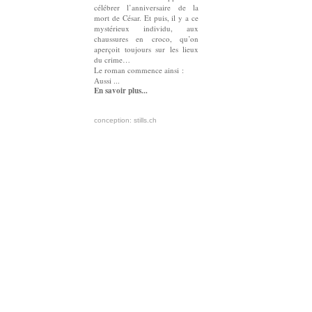
célébrer l’anniversaire de la
mort de César. Et puis, il y a ce
mystérieux individu, aux
chaussures en croco, qu’on
aperçoit toujours sur les lieux
du crime…
Le roman commence ainsi :
Aussi ...
En savoir plus...
conception: stills.ch