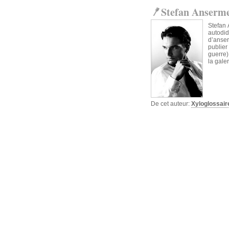
Stefan Anserm
Stefan 
autodi
d’anser
publier
guerre).
la gale
De cet auteur:
Xyloglossai