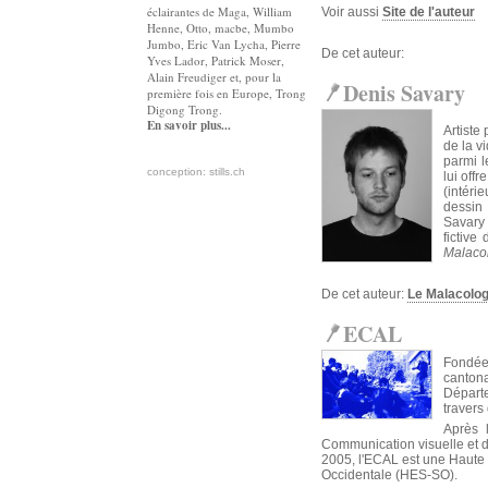
éclairantes de Maga, William
Voir aussi
Site de l'auteur
Henne, Otto, macbe, Mumbo
Jumbo, Eric Van Lycha, Pierre
De cet auteur:
Yves Lador, Patrick Moser,
Alain Freudiger et, pour la
Denis Savary
première fois en Europe, Trong
Digong Trong.
En savoir plus...
Artiste
de la v
parmi l
conception: stills.ch
lui off
(intéri
dessin 
Savary
fictive
Malaco
De cet auteur:
Le Malacolo
ECAL
Fondée
cantona
Départ
travers
Après 
Communication visuelle et de
2005, l'ECAL est une Haute 
Occidentale (HES-SO).