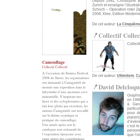
Depuis 1992, Christophe Ba
Zurich et enseigne l’illustr
Schoch – Operation roter Zi
2006; Klee, Edition Moderne,
De cet auteur:
La Cinquième
Collectif Collec
Collect
Camouflage
Collectif Collectif
A l’occasion du Sismics Festival
De cet auteur:
Ultimitem
,
C
2008 de Sierre, les organisateurs
ont demandé à Castagniééé de
David Delcloqu
monter une exposition dans le
labyrinthe d’une ancienne cave
Graphis
industrielle. S’inspirant des
en 1980
lieux et des xyloglossaires qui a
à Gand 
fait leur gloire par ricochets, les
particu
auteurs Castagniééé ont travaillé
pour de
sur le thème cryptique et
plaisir
pratique du camouflage.
d’évène
Une année après sort le
c’est l
catalogue non exhaustif de
personn
l’exposition éponyme avec
que l’o
entre autres des contributions