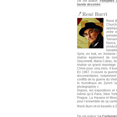
De cet auteur:
Pampilles 
bande dessinée
René Burri
René Bu
Churchi
appliqu
entre 
préside
Tienanm
Epoca,
product
travail
Syrie, en Irak, en Jordanie 
réalise également de nomb
Giacometti, Maria Callas, J
réalise un grand reportage 
Chine pour cinq mois. Il to
En 1967, il couvre la guerre
documentaires, notamment u
conflits de la guerre du V
le Kunsthaus de Zurich l
photographie ».
Depuis, les expositions et 
même qu’à Paris, New York,
Prague, La Havane et Mosc
pour l’ensemble de sa carriè
René Burri vit et travaille à 
De cet auteur:
Le Corbusier