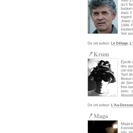
Natif d
qu’il f
basket-
mais il
regard 
Jewel
q
1998. F
existent
Voir au
De cet auteur:
Le Déluge
,
L
Krum
Éjecté 
des que
ciel es
Tant de
Beaux-A
de Sier
free-la
avec d
Absurdo
De cet auteur:
L'Au-Dessus
Maga
Maga es
Il poss
pas in