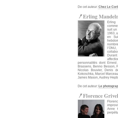
De cet auteur:
Chez Le Cor
Erling Mande
Erling
commerc
suit u
1963, u
en Sui
hebdom
nombre
l’ONU, 
collabo
Durant 
affecti
personnalités dont Ernest
Brassens, Benno Besson, Ph
Nicolas Bouvier, Denis 
Kokoschka, Marcel Marceau, 
James Mason, Audrey Hepbur
De cet auteur:
Le photograph
Florence Grive
Florenc
improvi
Anne C
perpétu