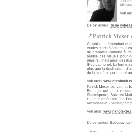
Jon Fer
Mission
Voir au
De cet auteur:
Tu ne voleras
Patrick Moser 
Graphiste indépendant et p
études d’arts à Amiens, il 
de graphiste l’amène à trav
réalise des visuels pour de
plaisirs), mais aussi des il
(Poulpaphone). La forme est 
plus que la déclinaison d’un
de la matière que l’on retro
Voir aussi
www.creabook.co
Patrick Moser, écrivain et 
Branagh qui aura recour
Shakespeare. Suivront Mart
L’auteur américain Jon Fer
Missionnaire
,
L’Anthropolo
Voir aussi
www.nanotexte.
De cet auteur:
Epilogue
,
Le 