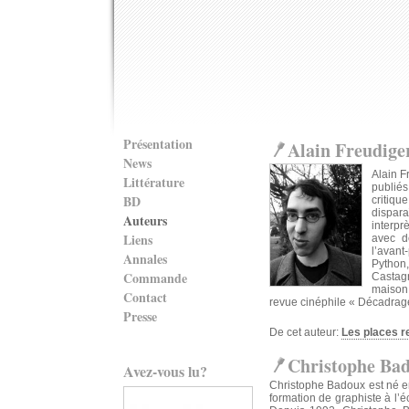
Présentation
Alain Freudige
News
Alain F
Littérature
publié
BD
critiqu
dispara
Auteurs
interpr
Liens
avec d
l’avan
Annales
Python,
Commande
Castagn
maison 
Contact
revue cinéphile « Décadrag
Presse
De cet auteur:
Les places r
Christophe Ba
Avez-vous lu?
Christophe Badoux est né en
formation de graphiste à l’é