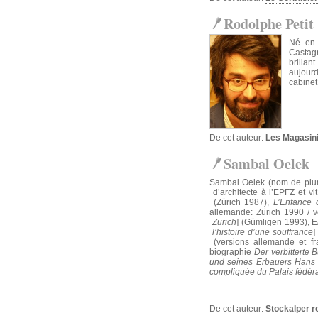
Rodolphe Petit
Né en 
Castagn
brilla
aujourd
cabinet
De cet auteur:
Les Magasini
Sambal Oelek
Sambal Oelek (nom de plum
d’architecte à l’EPFZ et v
(Zürich 1987),
L’Enfance d
allemande: Zürich 1990 / v
Zurich
] (Gümligen 1993), E
l’histoire d’une souffrance
]
(versions allemande et fr
biographie
Der verbitterte
und seines Erbauers Hans
compliquée du Palais fédér
De cet auteur:
Stockalper r