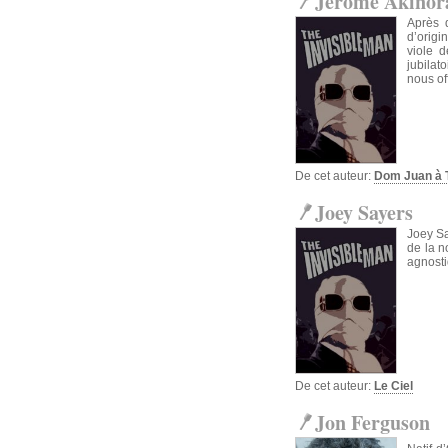
Jérôme Akinor
Après 
d’origi
viole d
jubilato
nous of
De cet auteur:
Dom Juan à T
Joey Sayers
Joey Sa
de la n
agnosti
De cet auteur:
Le Ciel
Jon Ferguson