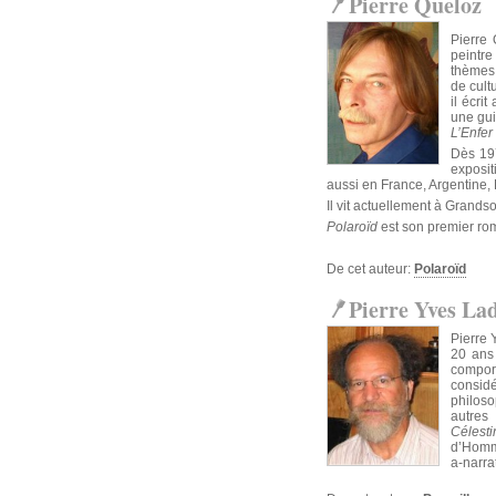
Pierre Queloz
Pierre 
peintre
thèmes 
de cult
il écri
une gui
L’Enfer
Dès 197
exposit
aussi en France, Argentine, 
Il vit actuellement à Grands
Polaroïd
est son premier ro
De cet auteur:
Polaroïd
Pierre Yves La
Pierre 
20 ans 
comport
consid
philoso
autre
Célesti
d’Homm
a-narra