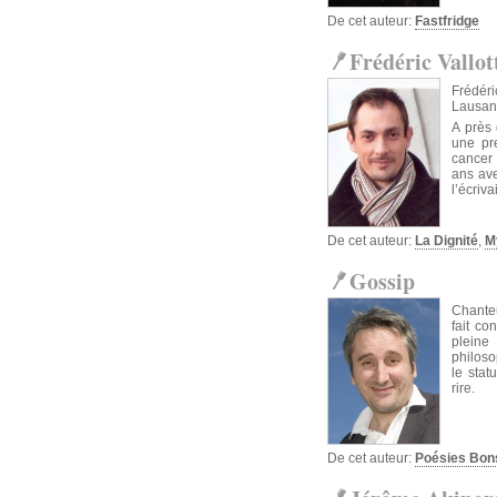
De cet auteur:
Fastfridge
Frédéric Vallot
Frédéri
Lausan
A près 
une pr
cancer 
ans ave
l’écriva
De cet auteur:
La Dignité
,
M
Gossip
Chanteu
fait c
pleine
philoso
le stat
rire.
De cet auteur:
Poésies Bon