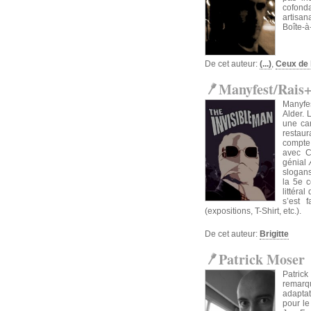
cofonda
artisan
Boîte-à
De cet auteur:
(...)
,
Ceux de 
Manyfest/Rais
Manyfes
Alder. 
une car
restaur
compte
avec C
génial
slogans
la 5e c
littéra
s’est 
(expositions, T-Shirt, etc.).
De cet auteur:
Brigitte
Patrick Moser
Patrick
remarq
adapta
pour le